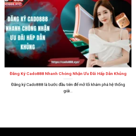
Đăng Ký Cado888 Nhanh Chóng Nhận Ưu Đãi Hấp Dẫn Khủng
Đăng ký Cado888 là bước đầu tiên để mở lối khám phá hệ thống
giải...