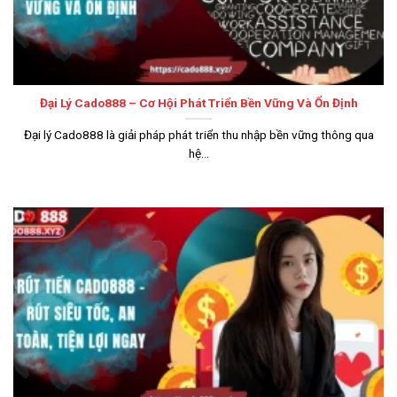
Đại Lý Cado888 – Cơ Hội Phát Triển Bền Vững Và Ổn Định
Đại lý Cado888 là giải pháp phát triển thu nhập bền vững thông qua
hệ...