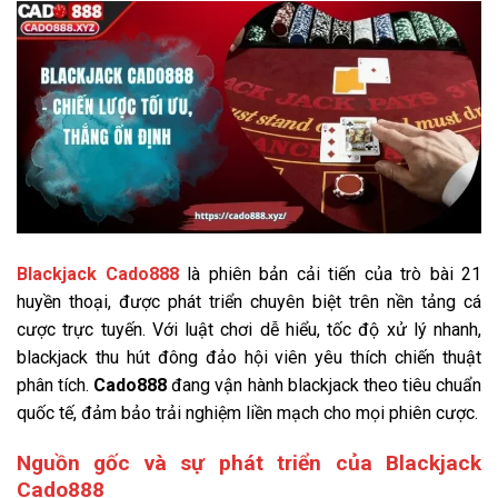
Blackjack Cado888
là phiên bản cải tiến của trò bài 21
huyền thoại, được phát triển chuyên biệt trên nền tảng cá
cược trực tuyến. Với luật chơi dễ hiểu, tốc độ xử lý nhanh,
blackjack thu hút đông đảo hội viên yêu thích chiến thuật
phân tích.
Cado888
đang vận hành blackjack theo tiêu chuẩn
quốc tế, đảm bảo trải nghiệm liền mạch cho mọi phiên cược.
Nguồn gốc và sự phát triển của Blackjack
Cado888