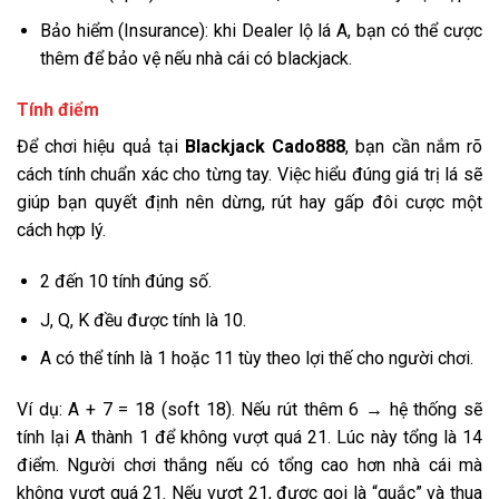
Bảo hiểm (Insurance): khi Dealer lộ lá A, bạn có thể cược
thêm để bảo vệ nếu nhà cái có blackjack.
Tính điểm
Để chơi hiệu quả tại
Blackjack Cado888
, bạn cần nắm rõ
cách tính chuẩn xác cho từng tay. Việc hiểu đúng giá trị lá sẽ
giúp bạn quyết định nên dừng, rút hay gấp đôi cược một
cách hợp lý.
2 đến 10 tính đúng số.
J, Q, K đều được tính là 10.
A có thể tính là 1 hoặc 11 tùy theo lợi thế cho người chơi.
Ví dụ: A + 7 = 18 (soft 18). Nếu rút thêm 6 → hệ thống sẽ
tính lại A thành 1 để không vượt quá 21. Lúc này tổng là 14
điểm. Người chơi thắng nếu có tổng cao hơn nhà cái mà
không vượt quá 21. Nếu vượt 21, được gọi là “quắc” và thua