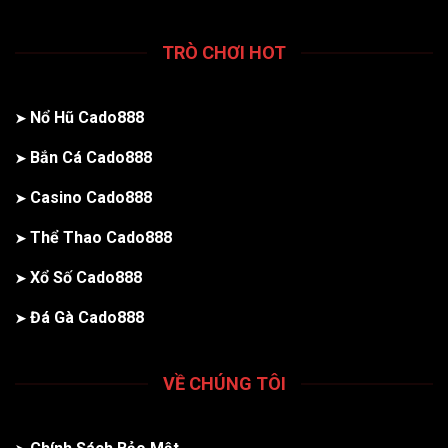
TRÒ CHƠI HOT
Nổ Hũ Cado888
Bắn Cá Cado888
Casino Cado888
Thể Thao Cado888
Xổ Số Cado888
Đá Gà Cado888
VỀ CHÚNG TÔI