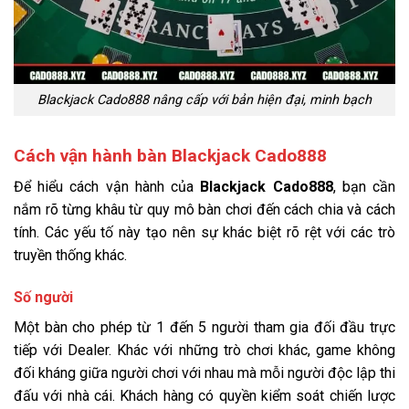
Blackjack Cado888 nâng cấp với bản hiện đại, minh bạch
Cách vận hành bàn Blackjack Cado888
Để hiểu cách vận hành của
Blackjack Cado888
, bạn cần
nắm rõ từng khâu từ quy mô bàn chơi đến cách chia và cách
tính. Các yếu tố này tạo nên sự khác biệt rõ rệt với các trò
truyền thống khác.
Số người
Một bàn cho phép từ 1 đến 5 người tham gia đối đầu trực
tiếp với Dealer. Khác với những trò chơi khác, game không
đối kháng giữa người chơi với nhau mà mỗi người độc lập thi
đấu với nhà cái. Khách hàng có quyền kiểm soát chiến lược