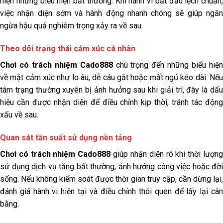
hiện những biểu hiện bất thường. Khi hành vi bắt đầu lệch chuẩn,
việc nhận diện sớm và hành động nhanh chóng sẽ giúp ngăn
ngừa hậu quả nghiêm trọng xảy ra về sau.
Theo dõi trạng thái cảm xúc cá nhân
Chơi có trách nhiệm Cado888
chú trọng đến những biểu hiệ
về mặt cảm xúc như lo âu, dễ cáu gắt hoặc mất ngủ kéo dài. Nếu
tâm trạng thường xuyên bị ảnh hưởng sau khi giải trí, đây là dấu
hiệu cần được nhận diện để điều chỉnh kịp thời, tránh tác động
xấu về sau.
Quan sát tần suất sử dụng nền tảng
Chơi có trách nhiệm Cado888
giúp nhận diện rõ khi thời lượn
sử dụng dịch vụ tăng bất thường, ảnh hưởng công việc hoặc đời
sống. Nếu không kiểm soát được thời gian truy cập, cần dừng lại,
đánh giá hành vi hiện tại và điều chỉnh thói quen để lấy lại cân
bằng.