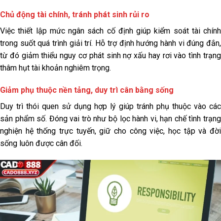
Chủ động tài chính, tránh phát sinh rủi ro
Việc thiết lập mức ngân sách cố định giúp kiểm soát tài chính
trong suốt quá trình giải trí. Hỗ trợ định hướng hành vi đúng đắn,
từ đó giảm thiểu nguy cơ phát sinh nợ xấu hay rơi vào tình trạng
thâm hụt tài khoản nghiêm trọng.
Giảm phụ thuộc nền tảng, duy trì cân bằng sống
Duy trì thói quen sử dụng hợp lý giúp tránh phụ thuộc vào các
sản phẩm số. Đóng vai trò như bộ lọc hành vi, hạn chế tình trạng
nghiện hệ thống trực tuyến, giữ cho công việc, học tập và đời
sống luôn được cân đối.