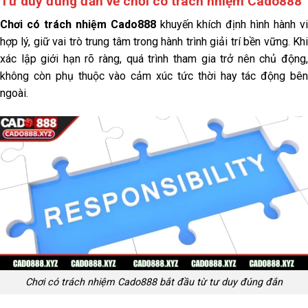
Tư duy đúng đắn về chơi có trách nhiệm Cado888
Chơi có trách nhiệm Cado888
khuyến khích định hình hành v
hợp lý, giữ vai trò trung tâm trong hành trình giải trí bền vững. Khi
xác lập giới hạn rõ ràng, quá trình tham gia trở nên chủ động,
không còn phụ thuộc vào cảm xúc tức thời hay tác động bên
ngoài.
Chơi có trách nhiệm Cado888 bắt đầu từ tư duy đúng đắn