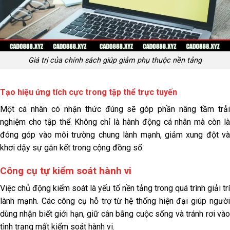
Giá trị của chính sách giúp giảm phụ thuộc nền tảng
Tạo hiệu ứng tích cực trong tập thể trực tuyến
Một cá nhân có nhận thức đúng sẽ góp phần nâng tầm trải
nghiệm cho tập thể. Không chỉ là hành động cá nhân mà còn là
đóng góp vào môi trường chung lành mạnh, giảm xung đột và
khơi dậy sự gắn kết trong cộng đồng số.
Công cụ tự kiểm soát hành vi
Việc chủ động kiểm soát là yếu tố nền tảng trong quá trình giải trí
lành mạnh. Các công cụ hỗ trợ từ hệ thống hiện đại giúp người
dùng nhận biết giới hạn, giữ cân bằng cuộc sống và tránh rơi vào
tình trạng mất kiểm soát hành vi.