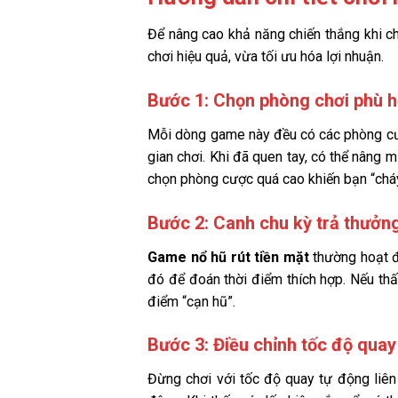
Để nâng cao khả năng chiến thắng khi ch
chơi hiệu quả, vừa tối ưu hóa lợi nhuận.
Bước 1: Chọn phòng chơi phù h
Mỗi dòng game này đều có các phòng cượ
gian chơi. Khi đã quen tay, có thể nâng 
chọn phòng cược quá cao khiến bạn “cháy 
Bước 2: Canh chu kỳ trả thưởng
Game nổ hũ rút tiền mặt
thường hoạt độ
đó để đoán thời điểm thích hợp. Nếu thấ
điểm “cạn hũ”.
Bước 3: Điều chỉnh tốc độ qua
Đừng chơi với tốc độ quay tự động liên