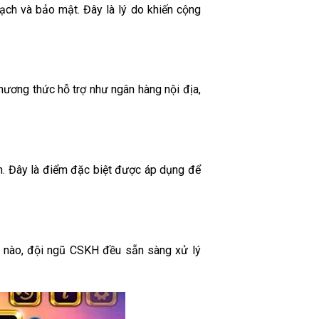
bạch và bảo mật. Đây là lý do khiến cộng
hương thức hỗ trợ như ngân hàng nội địa,
ốn. Đây là điểm đặc biệt được áp dụng để
iờ nào, đội ngũ CSKH đều sẵn sàng xử lý