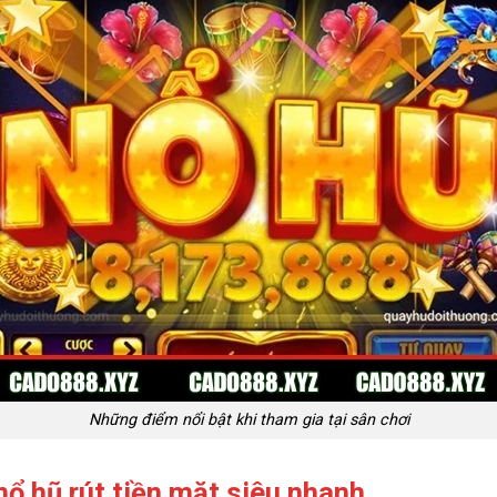
Những điểm nổi bật khi tham gia tại sân chơi
nổ hũ rút tiền mặt siêu nhanh