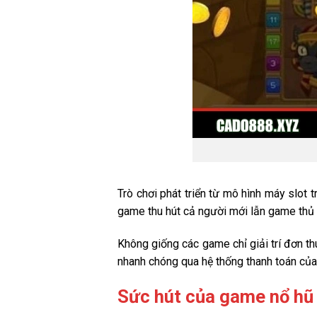
Trò chơi phát triển từ mô hình máy slot
game thu hút cả người mới lẫn game thủ l
Không giống các game chỉ giải trí đơn th
nhanh chóng qua hệ thống thanh toán của
Sức hút của game nổ hũ 