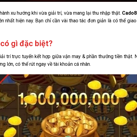
hành xu hướng khi vừa giải trí, vừa mang lại thu nhập thật.
Cado8
iền nhất hiện nay. Bạn chỉ cần vài thao tác đơn giản là có thể gia
có gì đặc biệt?
iải trí trực tuyến kết hợp giữa vận may & phần thưởng tiền thật
g lớn, có thể rút ngay về tài khoản cá nhân.