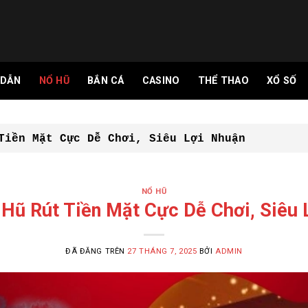
 DẪN
NỔ HŨ
BẮN CÁ
CASINO
THỂ THAO
XỔ SỐ
Tiền Mặt Cực Dễ Chơi, Siêu Lợi Nhuận
NỔ HŨ
Hũ Rút Tiền Mặt Cực Dễ Chơi, Siêu 
ĐÃ ĐĂNG TRÊN
27 THÁNG 7, 2025
BỞI
ADMIN