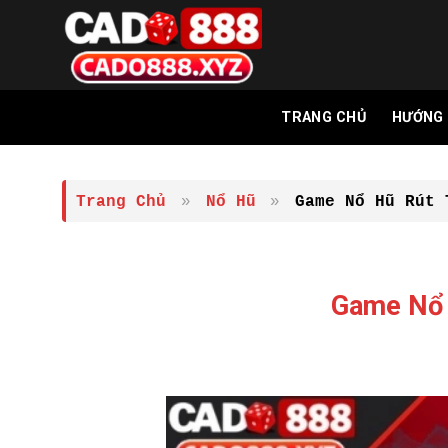
Chuyển
đến
nội
dung
TRANG CHỦ
HƯỚNG
Trang Chủ
»
Nổ Hũ
»
Game Nổ Hũ Rút 
Game Nổ 