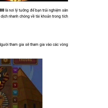
88
là nơi lý tưởng để bạn trải nghiệm sân
o dịch nhanh chóng về tài khoản trong tích
. Người tham gia sẽ tham gia vào các vòng