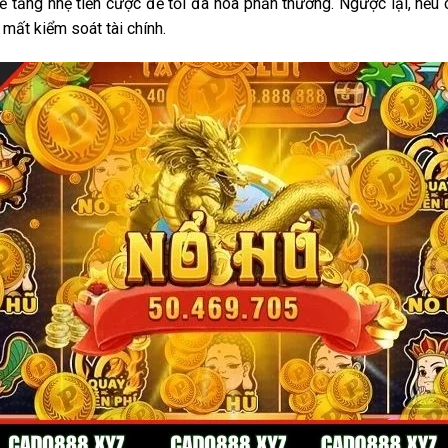
hể tăng nhẹ tiền cược để tối đa hóa phần thưởng. Ngược lại, nếu
 mất kiểm soát tài chính.