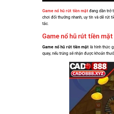
Game nổ hũ rút tiền mặt
đang dần trở t
chơi đổi thưởng nhanh, uy tín và dễ rút t
tắc.
Game nổ hũ rút tiền mặt 
Game nổ hũ rút tiền mặt
là hình thức g
quay, nếu trúng sẽ nhận được khoản thưởn