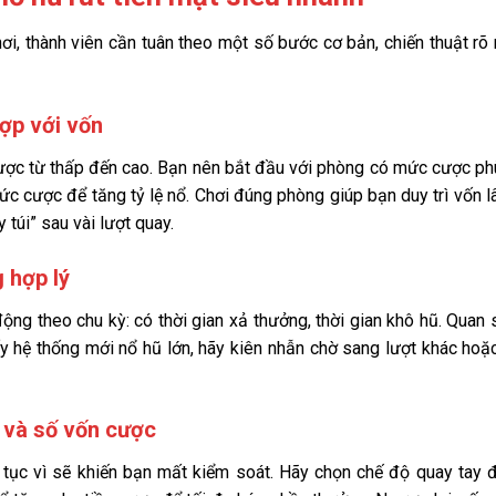
ơi, thành viên cần tuân theo một số bước cơ bản, chiến thuật rõ
ợp với vốn
c từ thấp đến cao. Bạn nên bắt đầu với phòng có mức cược phù 
mức cược để tăng tỷ lệ nổ. Chơi đúng phòng giúp bạn duy trì vốn 
túi” sau vài lượt quay.
 hợp lý
ng theo chu kỳ: có thời gian xả thưởng, thời gian khô hũ. Quan 
y hệ thống mới nổ hũ lớn, hãy kiên nhẫn chờ sang lượt khác hoặ
y và số vốn cược
 tục vì sẽ khiến bạn mất kiểm soát. Hãy chọn chế độ quay tay đ