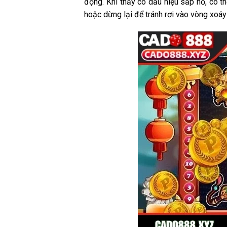
động. Khi thấy có dấu hiệu sắp nổ, có t
hoặc dừng lại để tránh rơi vào vòng xoáy