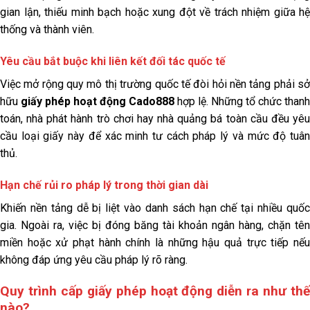
gian lận, thiếu minh bạch hoặc xung đột về trách nhiệm giữa hệ
thống và thành viên.
Yêu cầu bắt buộc khi liên kết đối tác quốc tế
Việc mở rộng quy mô thị trường quốc tế đòi hỏi nền tảng phải sở
hữu
giấy phép hoạt động Cado888
hợp lệ. Những tổ chức thanh
toán, nhà phát hành trò chơi hay nhà quảng bá toàn cầu đều yêu
cầu loại giấy này để xác minh tư cách pháp lý và mức độ tuân
thủ.
Hạn chế rủi ro pháp lý trong thời gian dài
Khiến nền tảng dễ bị liệt vào danh sách hạn chế tại nhiều quốc
gia. Ngoài ra, việc bị đóng băng tài khoản ngân hàng, chặn tên
miền hoặc xử phạt hành chính là những hậu quả trực tiếp nếu
không đáp ứng yêu cầu pháp lý rõ ràng.
Quy trình cấp giấy phép hoạt động diễn ra như thế
nào?